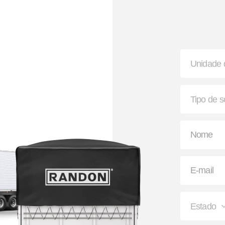
Apara-barro Antispray
Ajustador Automátic