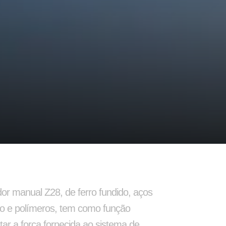
o
Balancim
dor manual Z28, de ferro fundido, aços
o e polímeros, tem como função
ar a força fornecida ao sistema de