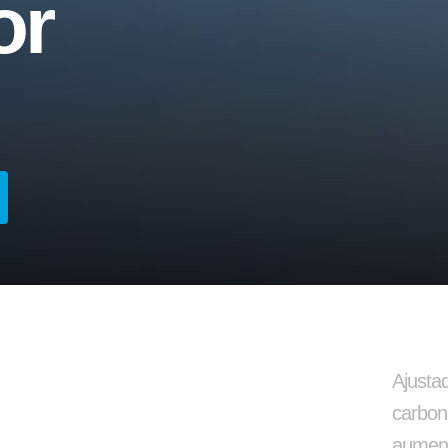
or
Arruela Lisa
Barra de Travament
Ajusta
carbon
aument