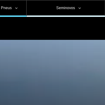
e Pneus
Seminovos
Carga seca
Furgão
Pneus
Canavieiro
aptações e
Corte e dobra de
Reformas e pinturas
nstalações
chapas
a
Adesivo Refletivo Rígido