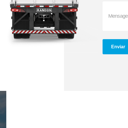
Engate de Ar
Boca de Escoament
Enviar
Eixo Expansor
Engate Automático