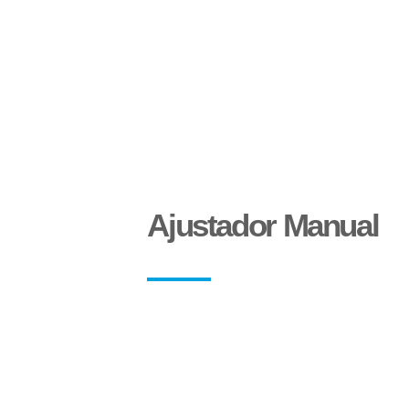
Aparelho de Levantamento
Ajustador Manual
Sinaleira Traseira
Paralama