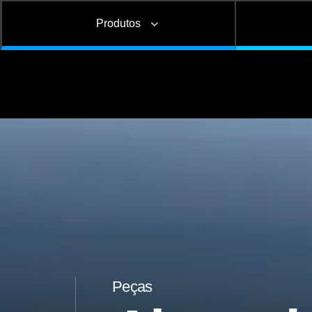
Produtos
Graneleiro
Carga geral
Manutenç
Sider
Instalação de opcionais
Alinhamento de eixos e
preventiva
e acessórios
chassis
corretiv
Bisnaga e Balde de Graxa
Florestal
Peças