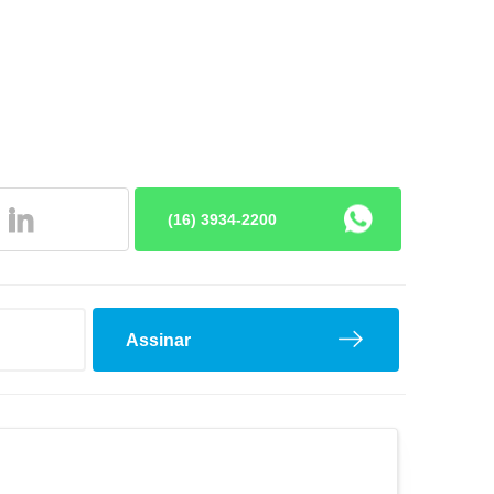
Pino Rei
(16) 3934-2200
Assinar
Rolamentos