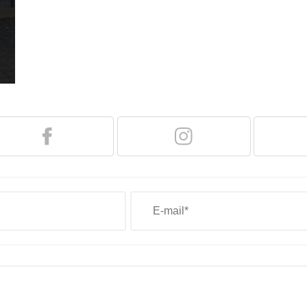
Patim de Freio
Pino do Balancim
Rala
Retentor do Cubo