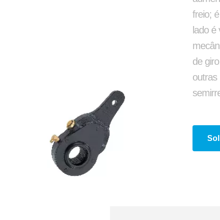
Aruela Dentada
Buchas de Suspensã
freio; 
lado é
mecâni
de giro
outras
semirr
Sol
 Envolvente e Semienvolvente
Suporte G e Dobradiç