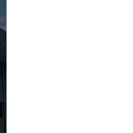
Garra de Travamento
Hubodômetro