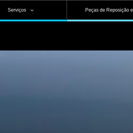
Serviços
Peças de Reposição 
Basculante
Bebidas
Tanque
ões
Alongamento e
Frigorífico
Base de Contêiner
Troca de Lonas de
Ad
s e
encurtamento de
Freio
i
as
chassi
Câmara de serviço
Reservatório de Águ
Carrega-tudo
Silo