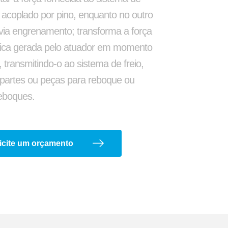
o
Lanterna
é acoplado por pino, enquanto no outro
 via engrenamento; transforma a força
ca gerada pelo atuador em momento
, transmitindo-o ao sistema de freio,
 partes ou peças para reboque ou
eboques.
icite um orçamento
a
Arco de Enlonar