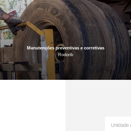
Engate de Ar
Boca de Escoament
Manutenções preventivas e corretivas
Rodorib
Eixo Expansor
Engate Automático