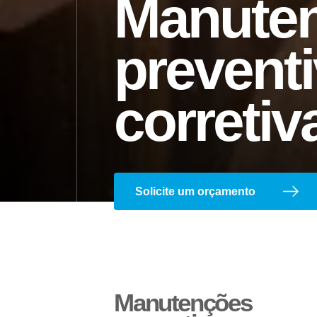
Manute
preventi
corretiv
Ajustador Manual
Solicite um orçamento
Manutenções