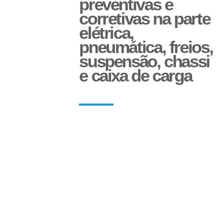
preventivas e
Aparelho de Levantamento
corretivas na parte
elétrica,
pneumática, freios,
suspensão, chassi
e caixa de carga
Sinaleira Traseira
Paralama