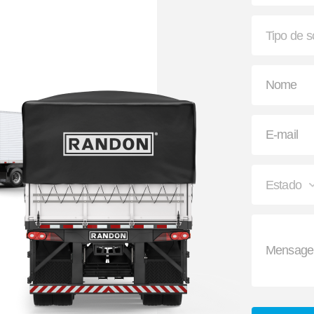
Garra de Travamento
Hubodômetro