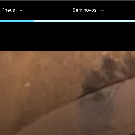
e Pneus
Seminovos
Carga seca
Furgão
Pneus
Canavieiro
aptações e
Corte e dobra de
Reformas e pinturas
nstalações
chapas
a
Adesivo Refletivo Rígido