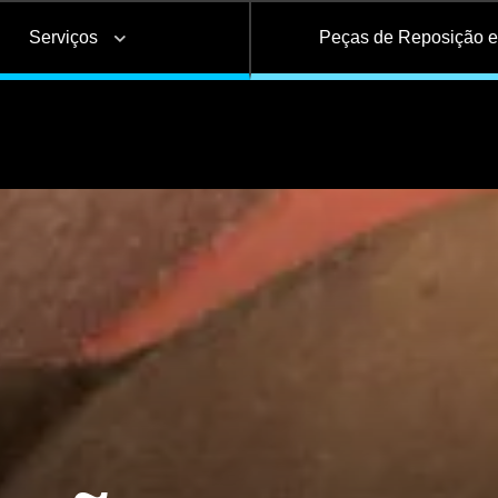
Serviços
Peças de Reposição 
Basculante
Bebidas
Tanque
ões
Alongamento e
Frigorífico
Base de Contêiner
Troca de Lonas de
Ad
s e
encurtamento de
Freio
i
as
chassi
Câmara de serviço
Reservatório de Águ
Carrega-tudo
Silo