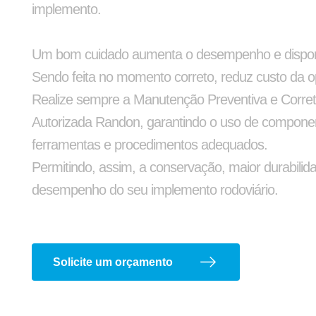
implemento.
Aruela Dentada
Buchas de Suspensã
Um bom cuidado aumenta o desempenho e disponib
Sendo feita no momento correto, reduz custo da 
Realize sempre a Manutenção Preventiva e Corre
Autorizada Randon, garantindo o uso de compone
ferramentas e procedimentos adequados.
Permitindo, assim, a conservação, maior durabilid
desempenho do seu implemento rodoviário.
 Envolvente e Semienvolvente
Suporte G e Dobradiç
Solicite um orçamento