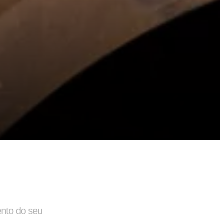
o
Balancim
nto do seu