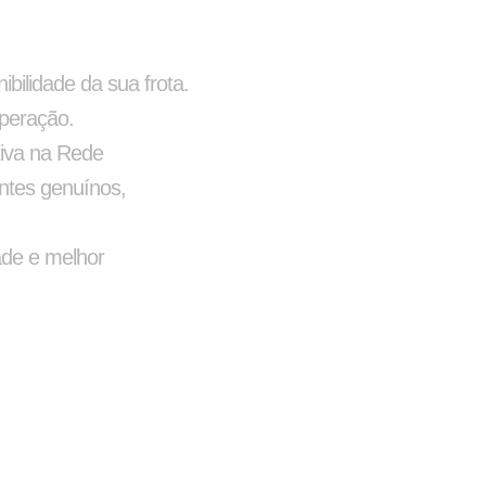
o
Lanterna
ilidade da sua frota.
operação.
tiva na Rede
ntes genuínos,
ade e melhor
a
Arco de Enlonar