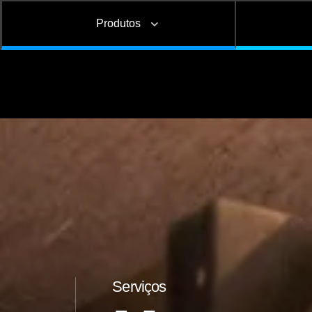
Produtos
Graneleiro
Carga geral
Manutenç
Sider
Instalação de opcionais
Alinhamento de eixos e
preventiva
e acessórios
chassis
corretiv
Bisnaga e Balde de Graxa
Florestal
Serviços