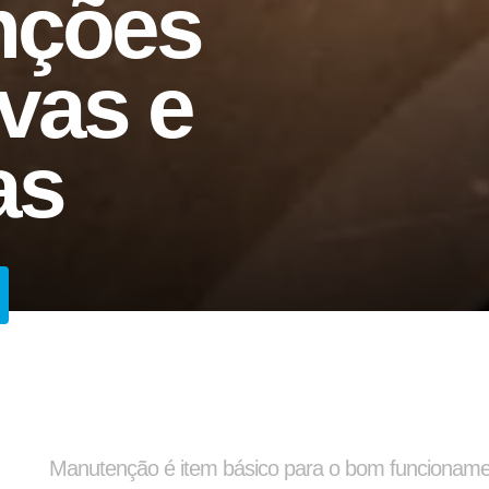
nções
vas e
as
Arruela Lisa
Barra de Travament
Manutenção é item básico para o bom funcioname