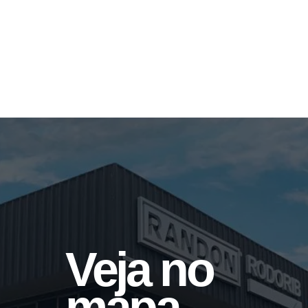
Mola de Retorno e Retenção
Veja no
mapa
Quinta Roda