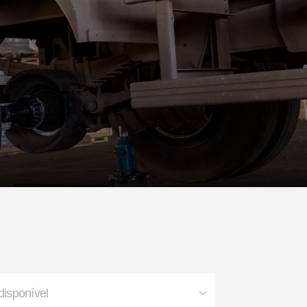
o
Cubo Outboard
Engate de Contêiner