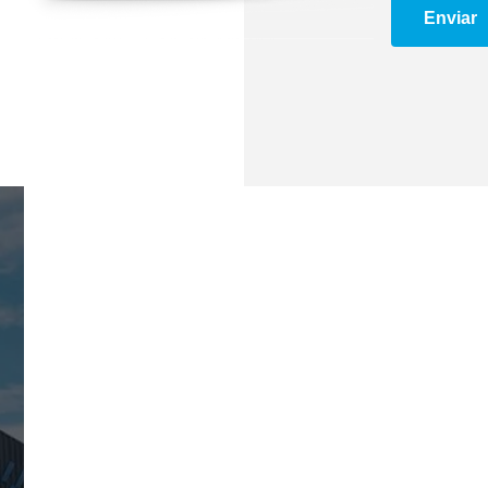
Enviar
Patim de Freio
Pino do Balancim
Rala
Retentor do Cubo