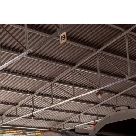
Apara-barro Antispray
Ajustador Automátic