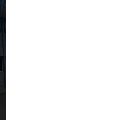
Câmara Spring Brake
Mola Suspensor Pneumá