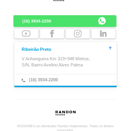
(16) 3934-2200
Disco de Fricção
Eixo Expansor
Ribeirão Preto
V Anhanguera Km 319+948 Metros,
S/N, Bairro Avelino Alves Palma
(16) 3934-2200
Engate Automático
Engate de Contêiner
RODORIB é um distribuidor Randon Implementos. Todos os direitos
reservados.