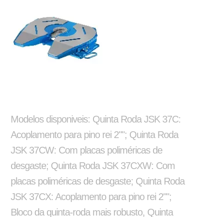
Silo
Alongamento e encurtamento de chassi
Ajustador Manual
Arruela Lisa
Modelos disponiveis: Quinta Roda JSK 37C:
Acoplamento para pino rei 2""; Quinta Roda
JSK 37CW: Com placas poliméricas de
Adaptações e instalações
desgaste; Quinta Roda JSK 37CXW: Com
placas poliméricas de desgaste; Quinta Roda
JSK 37CX: Acoplamento para pino rei 2"";
Barra de Travamento
Balancim
Bloco da quinta-roda mais robusto, Quinta