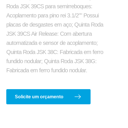
Roda JSK 39CS para semirreboques:
Acoplamento para pino rei 3.1/2"" Possui
Corte e dobra de chapas
placas de desgastes em aço; Quinta Roda
JSK 39CS Air Release: Com abertura
automatizada e sensor de acoplamento;
Quinta Roda JSK 38C: Fabricada em ferro
fundido nodular; Quinta Roda JSK 38G:
Reformas e pinturas
Fabricada em ferro fundido nodular.
Aparelho de Levantamento
Aruela Dentada
Solicite um orçamento