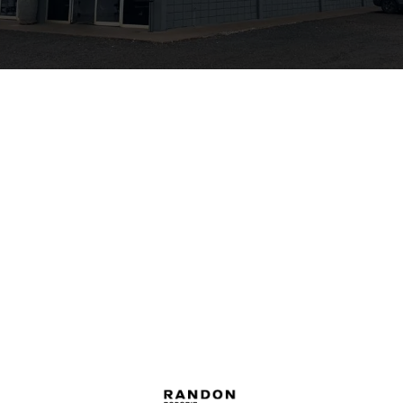
Lona de Cobertura
Engate de Ar
Boca de Escoamento
Cubo Outboard