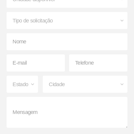
Suporte G e Dobradiça
Arco de Enlonar
Ecoplate II
Apara-barro Antispray