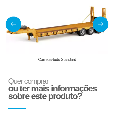
Corte e dobra de chapas
Carrega-tudo Standard
Reformas e pinturas
Aparelho de Levantamento
Aruela Dentada
Quer comprar
ou ter mais informações
sobre este produto?