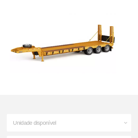
Buchas de Suspensão
Lanterna
Paralama Envolvente e
Sinaleira Traseira
Semienvolvente