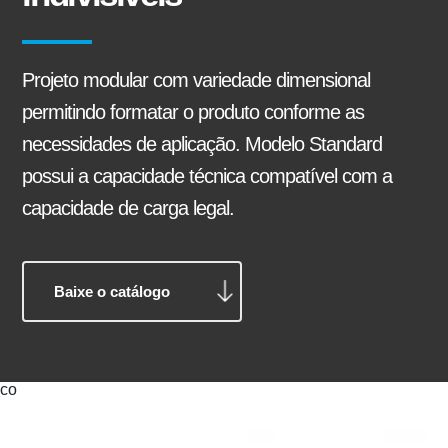
Silo
Projeto modular com variedade dimensional
permitindo formatar o produto conforme as
necessidades de aplicação. Modelo Standard
Alongamento e encurtamento de chassi
Ajustador Manual
Arruela Lisa
possui a capacidade técnica compatível com a
capacidade de carga legal.
Baixe o catálogo
Adaptações e instalações
co
Barra de Travamento
Balancim