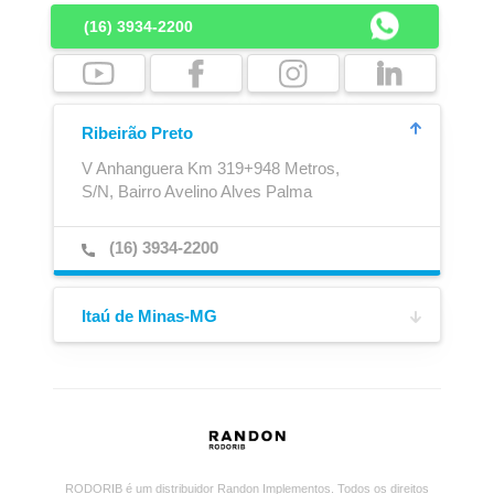
(16) 3934-2200
Ribeirão Preto
V Anhanguera Km 319+948 Metros,
S/N, Bairro Avelino Alves Palma
(16) 3934-2200
Ajustador Automático
Caixa para Extintor
Itaú de Minas-MG
Rua Azarias Emerenciano Campos,
518, Bairro Santa Terezinha
(16) 99633-6534
RODORIB é um distribuidor Randon Implementos. Todos os direitos