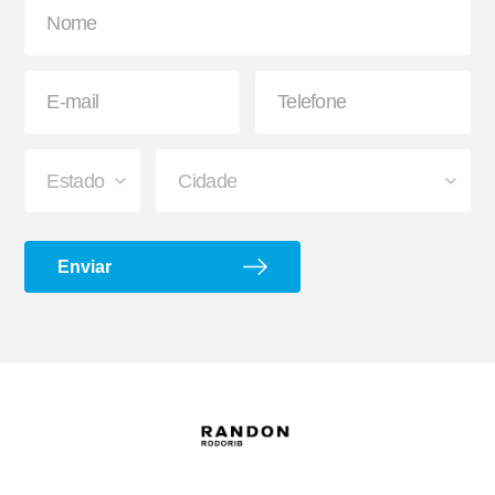
Suporte G e Dobradiça
Arco de Enlonar
Enviar
Ecoplate II
Apara-barro Antispray