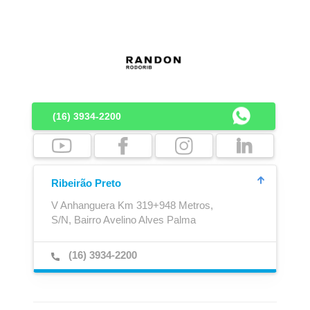
Lona de Cobertura
Engate de Ar
(16) 3934-2200
Ribeirão Preto
V Anhanguera Km 319+948 Metros,
S/N, Bairro Avelino Alves Palma
Boca de Escoamento
Cubo Outboard
(16) 3934-2200