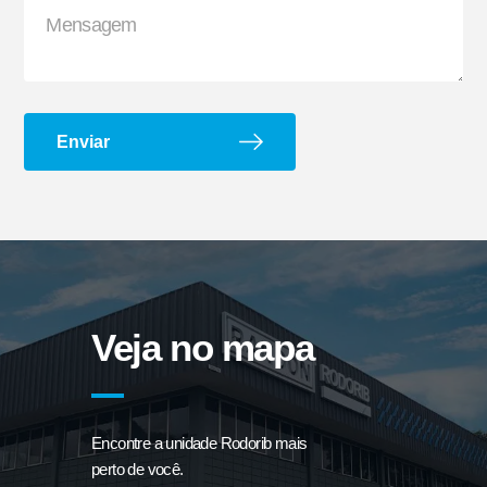
Enviar
Suporte G e Dobradiça
Arco de Enlonar
Veja no mapa
Encontre a unidade Rodorib mais
Ecoplate II
Apara-barro Antispray
perto de você.