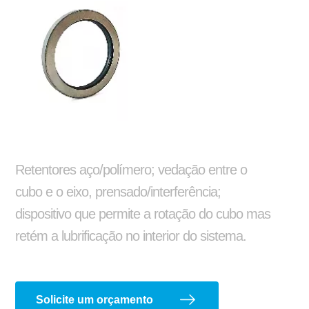
Silo
Alongamento e encurtamento de chassi
Ajustador Manual
Arruela Lisa
Retentores aço/polímero; vedação entre o
cubo e o eixo, prensado/interferência;
dispositivo que permite a rotação do cubo mas
Adaptações e instalações
retém a lubrificação no interior do sistema.
Barra de Travamento
Balancim
Solicite um orçamento