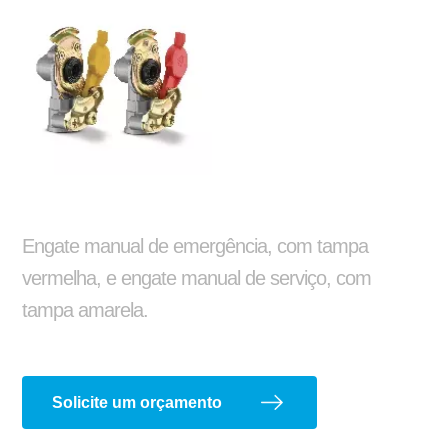
Silo
Alongamento e encurtamento de chassi
Ajustador Manual
Arruela Lisa
Engate manual de emergência, com tampa
vermelha, e engate manual de serviço, com
tampa amarela.
Adaptações e instalações
Solicite um orçamento
Barra de Travamento
Balancim