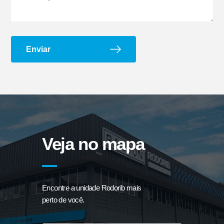
Enviar
Suporte G e Dobradiça
Arco de Enlonar
Veja no mapa
Encontre a unidade Rodorib mais
perto de você.
Ecoplate II
Apara-barro Antispray