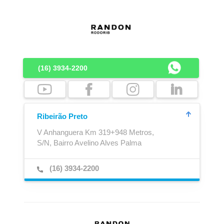
Lona de Cobertura
Engate de Ar
(16) 3934-2200
Ribeirão Preto
V Anhanguera Km 319+948 Metros,
S/N, Bairro Avelino Alves Palma
Boca de Escoamento
Cubo Outboard
(16) 3934-2200