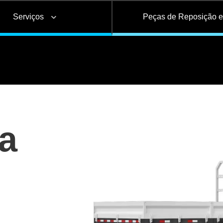
Serviços
Peças de Reposição 
Basculante
Bebidas
Tanque
ões
Alongamento e
Frigorífico
Base de Contêiner
Troca de Lonas de
Ad
s e
encurtamento de
Freio
i
as
chassi
a
Câmara de serviço
Reservatório de Águ
Carrega-tudo
Silo