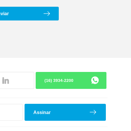
viar
Lona de Freio
(16) 3934-2200
Assinar