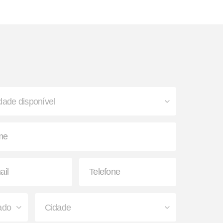
o
Cubo Outboard
Engate de Contêiner